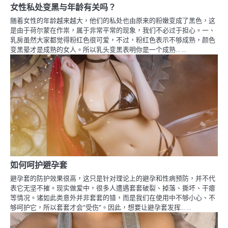
女性私处变黑与年龄有关吗？
随着女性的年龄越来越大，他们的私处也由原来的粉嫩变成了黑色，这
是由于荷尔蒙在作祟，属于非常平常的现象，我们不必过于担心。一、
乳房虽然大家都觉得粉红色很可爱，不过，粉红色表示不够成熟，颜色
变黑晕才是成熟的女人。所以乳头变黑表明你是一个成熟… …
如何呵护避孕套
避孕套的防护效果很高，这只是针对理论上的避孕和性病预防，并不代
表它无坚不摧。现实做爱中，很多人遭遇套套破裂、掉落、撕坏、干瘪
等情况。诸如此类意外并非套套的错，而是我们在使用中不够小心、不
够呵护它，所以套套才会”受伤”。因此，想要让避孕套发挥… …