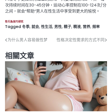
次持续时间在30-45分钟，运动心率控制在100-124次/分
之间，就会“帮助”男人在性生活中享受到更大的愉悦。
性行為技巧研究
Tagged
冬季
,
就会
,
性生活
,
男性
,
精子
,
精液
,
营养
,
频率
为什么男人容易做性梦
性格决定性需求的方式不同
文
章
相關文章
導
覽