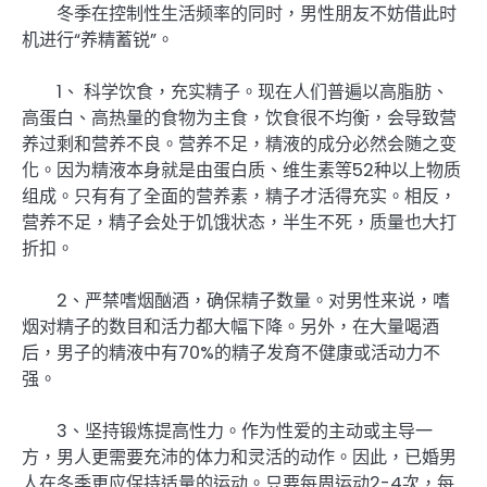
冬季在控制性生活频率的同时，男性朋友不妨借此时
机进行“养精蓄锐”。
1、 科学饮食，充实精子。现在人们普遍以高脂肪、
高蛋白、高热量的食物为主食，饮食很不均衡，会导致营
养过剩和营养不良。营养不足，精液的成分必然会随之变
化。因为精液本身就是由蛋白质、维生素等52种以上物质
组成。只有有了全面的营养素，精子才活得充实。相反，
营养不足，精子会处于饥饿状态，半生不死，质量也大打
折扣。
2、严禁嗜烟酗酒，确保精子数量。对男性来说，嗜
烟对精子的数目和活力都大幅下降。另外，在大量喝酒
后，男子的精液中有70%的精子发育不健康或活动力不
强。
3、坚持锻炼提高性力。作为性爱的主动或主导一
方，男人更需要充沛的体力和灵活的动作。因此，已婚男
人在冬季更应保持适量的运动。只要每周运动2-4次，每