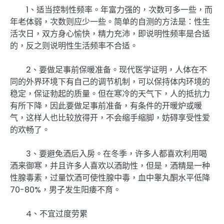
1、适当控制性频率。年富力强的，次数可多一些，而
年老体弱，次数则应少一些。简单的自测的方法是：性生
活次日，双方身心愉快，精力充沛，即说明性频率是合适
的，反之则说明性生活频率不合适。
2、要做足事前保暖准备。现代医学证明，人体在不
同的外界环境下有自己的调节机制，可以保持体内环境的
稳定，保证勃起的质量。但在寒冷的天气下，人的抵抗力
有所下降，因此要做足事前准备，有条件的开暖炉或暖
气，这样人也比较放得开，不会缩手缩脚，妨碍享受性爱
的欢畅了。
3、要避免酒后入房。在冬季，许多人都喜欢利用喝
酒来御寒，并且许多人喜欢以酒助性，但是，酒精是一种
性腺毒素，过量饮酒可使性腺中毒，血中睾丸酮水平低降
70-80%，男子发生阳痿不育。
4、不宜过度劳累