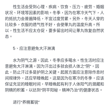
性生活会受到心理、疾病、饮食、压力、疲劳、婚姻
状况、环境等因素的影响。冬季，因为在寒冷天气下，人
的抵抗力会普遍降低，不宜过度劳累。另外，冬天人穿的
比较多，衣服的透气性不好，会使睾丸的温度升高。所
以，性生活不应太仓促，要多留出时间让睾丸恢复自然状
态。
5、应注意避免大汗淋漓
水为阴气之源，因此，冬季
应多喝水。性生活时应注
意避免大汗淋漓，因为汗出过多就会损人体之“阴”，因
此，防止汗过多是护阴之关键。起居方面应注意除作息时
间规律外，还应早睡晚起。这是因为在寒冷的冬季，应该
保证充足的睡眠时间，早睡晚起有利于人体阳气的潜藏和
阴精的积蓄，以达到“阴平阳秘，精神乃治”的健康状态。
进行“养精蓄锐”