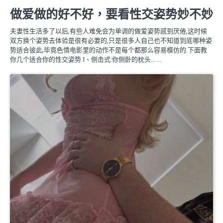
婚姻生理保養
做爱做的好不好，要看性交姿势妙不妙
夫妻性生活多了以后,有些人难免会为单调的做爱姿势感到厌倦,这时候
双方换个姿势去体验是很有必要的,只是很多人自己也不知道到底哪种姿
势适合彼此,毕竟色情电影里的动作不是每个都那么容易模仿的.下面教
你几个适合你的性交姿势.1、侧击式:你侧卧的枕头… …