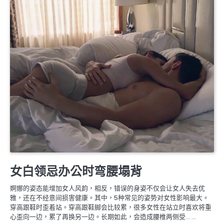
婚姻生理保養
女白领忌办公时弯腰塌背
婀娜的姿态能增加女人风韵，相反，错误的身姿不仅会让女人失去优
雅，还在不经意间损害健康。其中，5种常见的姿势对女性影响最大。
穿高跟鞋时歪着站。穿高跟鞋脚会比较累，很多女性在站立时喜欢将重
心歪向一边，累了再换另一边。长期如此，会造成腰椎两侧受… …