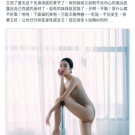
又到了夏天这个充满诱惑的季节了，有的妹妹又抑制不住内心的激动显
露出自己性感的身材了，但有的妹妹就苦恼了，天啊，平胸！穿什么都
不好看！哈哈，下面福利来啦。万能丰胸神器——乳贴，不仅安全，效
果又好，让你分分钟变身性感女王！现在很多人拍婚纱的时… …