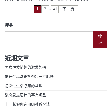
...
文
1
2
41
下一頁
章
搜尋
分
頁
搜
尋
近期文章
男女性爱情趣的激发妙招
提升性高潮爱抚她每一寸肌肤
初次性生活必知的常识
谈恋爱最忌讳的事有哪些
十一长假你选用哪种避孕法